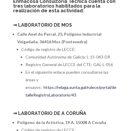
Enmacosa Consultoría Técnica cuenta con
tres laboratorios habilitados para la
realización de esta actividad:
⇒ LABORATORIO DE MOS
Calle Anel do Perral, 25, Polígono Industrial
Veigadaña, 36416 Mos (Pontevedra)
Código de registro de LECCE:
Comunidad Autónoma de Galicia: L-15-043-DR
Registro General de LECCE del CTE: GAL-L-056
En el siguiente enlace pueden consultarse las
áreas y
ensayos:
https://relaga.xunta.gal/rulece/portal/de
talleRegistroLaboratorio/43
⇒
LABORATORIO DE A CORUÑA
Polígono de la Artística, 19 A, 15008 A Coruña
Código de registro de LECCE: